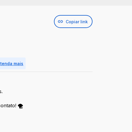
Copiar link
ntenda mais
s.
contato!
🌪️